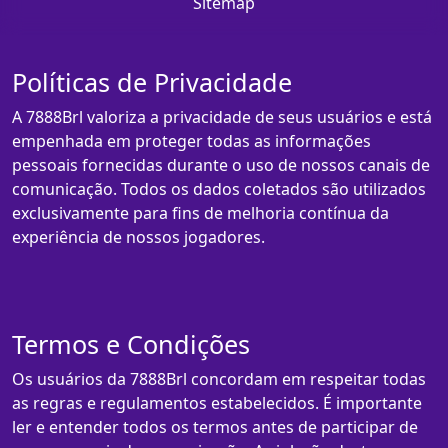
Sitemap
Políticas de Privacidade
A 7888Brl valoriza a privacidade de seus usuários e está
empenhada em proteger todas as informações
pessoais fornecidas durante o uso de nossos canais de
comunicação. Todos os dados coletados são utilizados
exclusivamente para fins de melhoria contínua da
experiência de nossos jogadores.
Termos e Condições
Os usuários da 7888Brl concordam em respeitar todas
as regras e regulamentos estabelecidos. É importante
ler e entender todos os termos antes de participar de