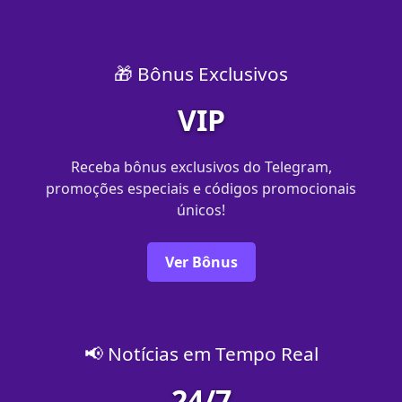
🎁 Bônus Exclusivos
VIP
Receba bônus exclusivos do Telegram,
promoções especiais e códigos promocionais
únicos!
Ver Bônus
📢 Notícias em Tempo Real
24/7