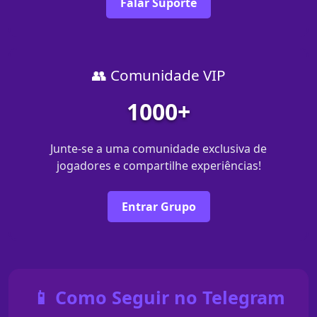
Falar Suporte
👥 Comunidade VIP
1000+
Junte-se a uma comunidade exclusiva de
jogadores e compartilhe experiências!
Entrar Grupo
📱 Como Seguir no Telegram