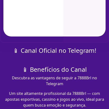
📱 Canal Oficial no Telegram!
📱 Benefícios do Canal
Descubra as vantagens de seguir a 7888Brl no
Telegram
Um site altamente profissional da 7888Brl — com
apostas esportivas, cassino e jogos ao vivo, ideal para
quem busca emoção e segurança.