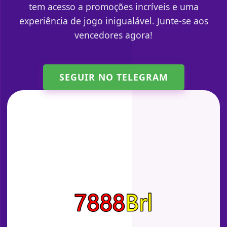
tem acesso a promoções incríveis e uma
experiência de jogo inigualável. Junte-se aos
vencedores agora!
SEGUIR NO TELEGRAM