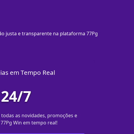
o justa e transparente na plataforma 77Pg
cias em Tempo Real
24/7
e todas as novidades, promoções e
 77Pg Win em tempo real!