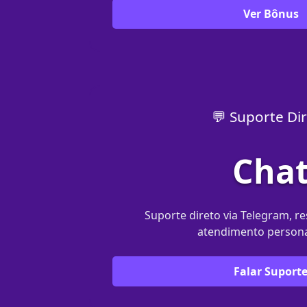
Ver Bônus
💬 Suporte Di
Cha
Suporte direto via Telegram, r
atendimento persona
Falar Suport