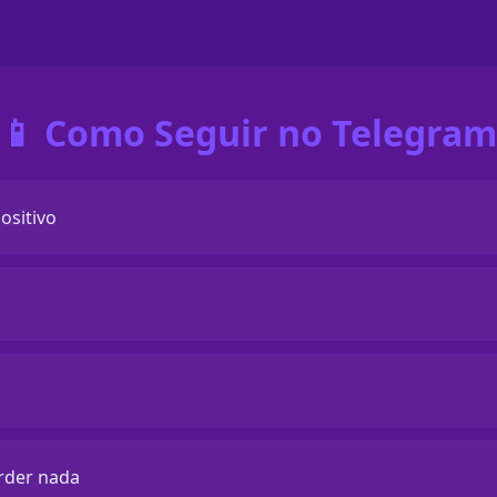
📱 Como Seguir no Telegram
ositivo
erder nada