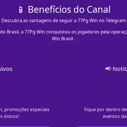
📱 Benefícios do Canal
Descubra as vantagens de seguir a 77Pg Win no Telegram
o Brasil, a 77Pg Win conquistou os jogadores pela operaçã
Win Brasil .
sivos
📢 Notí
m, promoções especiais
Fique por dentro d
s únicos!
eventos da