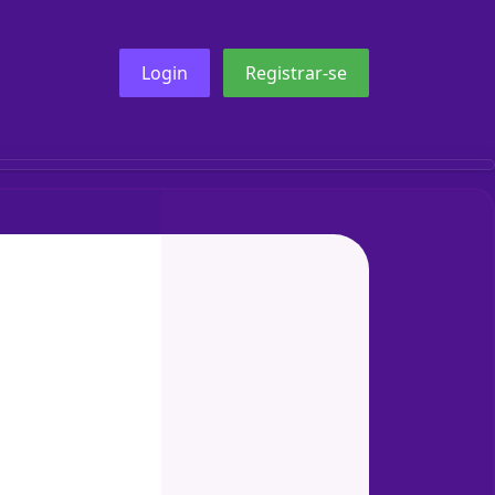
Login
Registrar-se