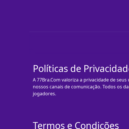
Políticas de Privacida
A 77Bra.Com valoriza a privacidade de seus
nossos canais de comunicação. Todos os dad
jogadores.
Termos e Condições