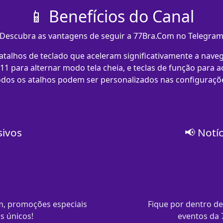
📱 Benefícios do Canal
Descubra as vantagens de seguir a 77Bra.Com no Telegra
talhos de teclado que aceleram significativamente a naveg
11 para alternar modo tela cheia, e teclas de função para
Todos os atalhos podem ser personalizados nas configuraçõe
sivos
📢 Notí
m, promoções especiais
Fique por dentro d
s únicos!
eventos da 