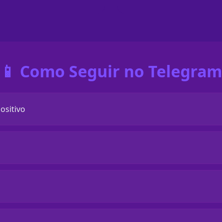
📱 Como Seguir no Telegram
ositivo
"