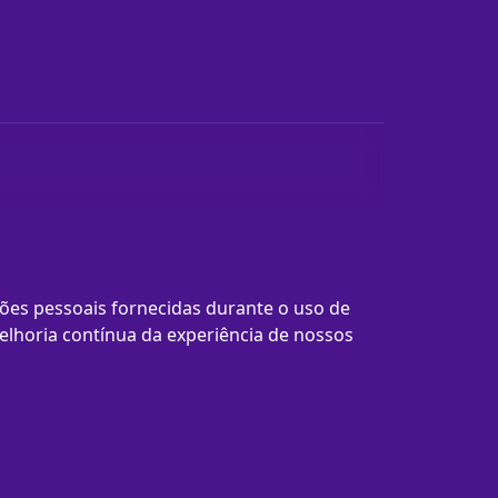
ões pessoais fornecidas durante o uso de
elhoria contínua da experiência de nossos