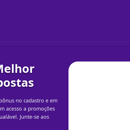
Melhor
postas
bônus no cadastro e em
em acesso a promoções
ualável. Junte-se aos