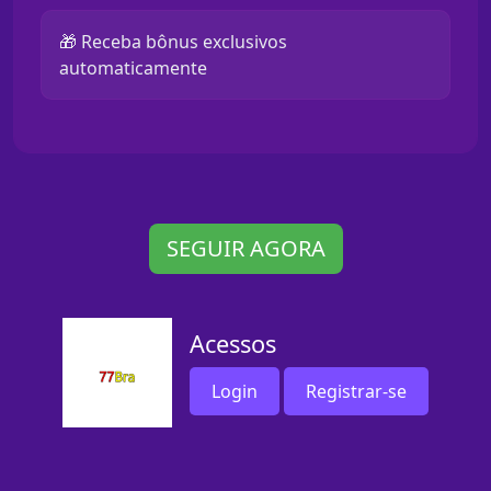
🎁 Receba bônus exclusivos
automaticamente
SEGUIR AGORA
Acessos
Login
Registrar-se