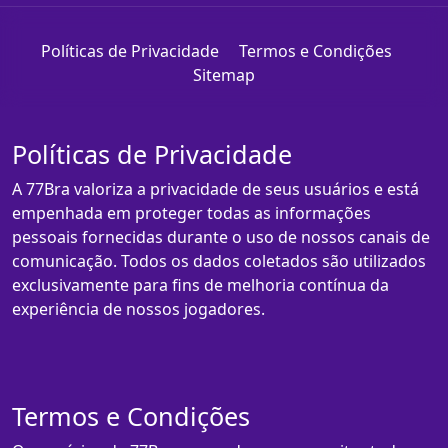
Políticas de Privacidade
Termos e Condições
Sitemap
Políticas de Privacidade
A 77Bra valoriza a privacidade de seus usuários e está
empenhada em proteger todas as informações
pessoais fornecidas durante o uso de nossos canais de
comunicação. Todos os dados coletados são utilizados
exclusivamente para fins de melhoria contínua da
experiência de nossos jogadores.
Termos e Condições