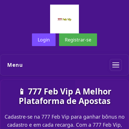
Login
Registrar-se
Menu
📱 777 Feb Vip A Melhor
Plataforma de Apostas
Cadastre-se na 777 Feb Vip para ganhar bônus no
cadastro e em cada recarga. Com a 777 Feb Vip,