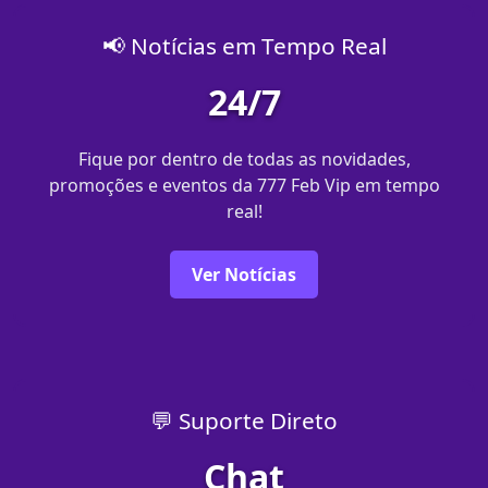
📢 Notícias em Tempo Real
24/7
Fique por dentro de todas as novidades,
promoções e eventos da 777 Feb Vip em tempo
real!
Ver Notícias
💬 Suporte Direto
Chat