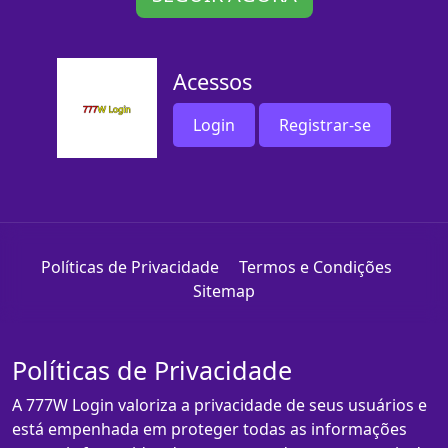
Acessos
Login
Registrar-se
Políticas de Privacidade
Termos e Condições
Sitemap
Políticas de Privacidade
A 777W Login valoriza a privacidade de seus usuários e
está empenhada em proteger todas as informações