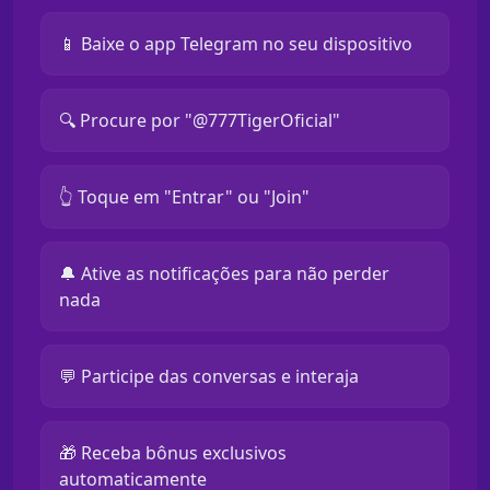
📱 Baixe o app Telegram no seu dispositivo
🔍 Procure por "@777TigerOficial"
👆 Toque em "Entrar" ou "Join"
🔔 Ative as notificações para não perder
nada
💬 Participe das conversas e interaja
🎁 Receba bônus exclusivos
automaticamente