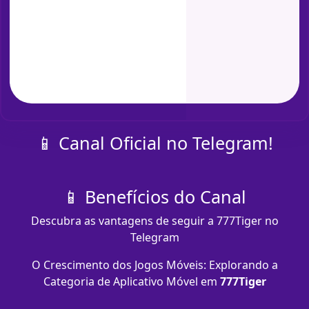
📱 Canal Oficial no Telegram!
📱 Benefícios do Canal
Descubra as vantagens de seguir a 777Tiger no
Telegram
O Crescimento dos Jogos Móveis: Explorando a
Categoria de Aplicativo Móvel em
777Tiger