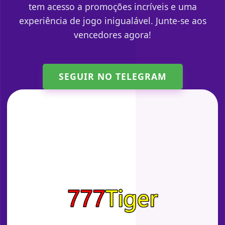
tem acesso a promoções incríveis e uma
experiência de jogo inigualável. Junte-se aos
vencedores agora!
SEGUIR NO TELEGRAM