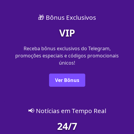
🎁 Bônus Exclusivos
VIP
Receba bônus exclusivos do Telegram,
promoções especiais e códigos promocionais
únicos!
Ver Bônus
📢 Notícias em Tempo Real
24/7