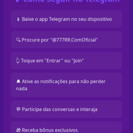
📱 Baixe o app Telegram no seu dispositivo
🔍 Procure por "@777RR.ComOficial"
👆 Toque em "Entrar" ou "Join"
🔔 Ative as notificações para não perder
nada
💬 Participe das conversas e interaja
🎁 Receba bônus exclusivos