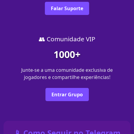
Falar Suporte
👥 Comunidade VIP
1000+
Junte-se a uma comunidade exclusiva de
jogadores e compartilhe experiências!
Entrar Grupo
📱 Como Seguir no Telegram