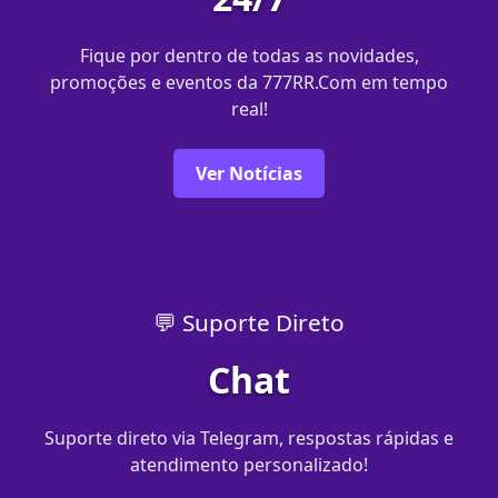
Fique por dentro de todas as novidades,
promoções e eventos da 777RR.Com em tempo
real!
Ver Notícias
💬 Suporte Direto
Chat
Suporte direto via Telegram, respostas rápidas e
atendimento personalizado!