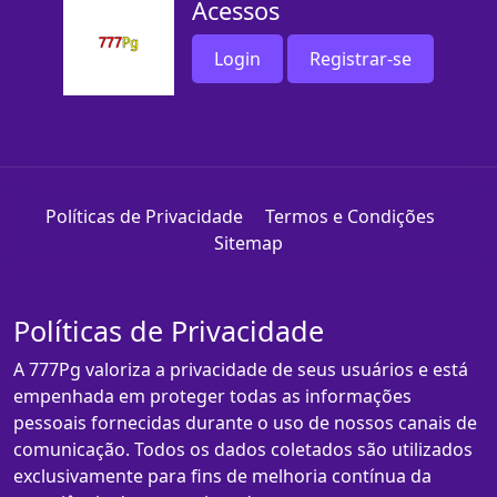
Acessos
Login
Registrar-se
Políticas de Privacidade
Termos e Condições
Sitemap
Políticas de Privacidade
A 777Pg valoriza a privacidade de seus usuários e está
empenhada em proteger todas as informações
pessoais fornecidas durante o uso de nossos canais de
comunicação. Todos os dados coletados são utilizados
exclusivamente para fins de melhoria contínua da