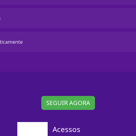
a
aticamente
SEGUIR AGORA
Acessos