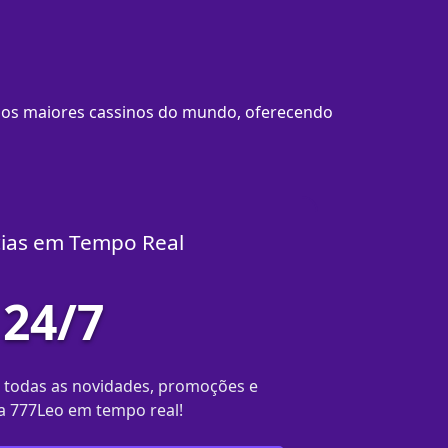
s dos maiores cassinos do mundo, oferecendo
cias em Tempo Real
24/7
e todas as novidades, promoções e
a 777Leo em tempo real!