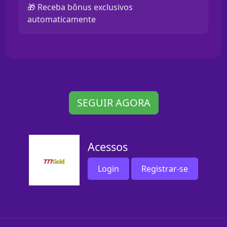
🎁 Receba bônus exclusivos
automaticamente
SEGUIR AGORA
Acessos
Login
Registrar-se