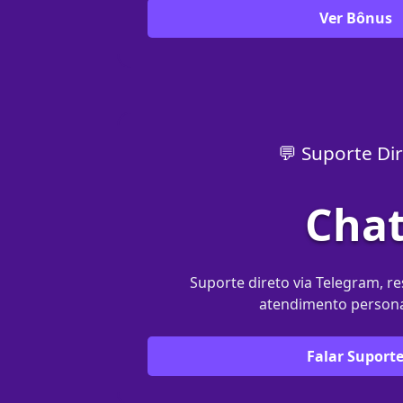
Ver Bônus
💬 Suporte Di
Cha
Suporte direto via Telegram, r
atendimento persona
Falar Suport