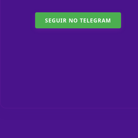
SEGUIR NO TELEGRAM