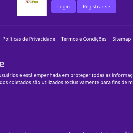
Login
Registrar-se
Políticas de Privacidade
Termos e Condições
Sitemap
de
 usuários e está empenhada em proteger todas as informaç
os coletados são utilizados exclusivamente para fins de m