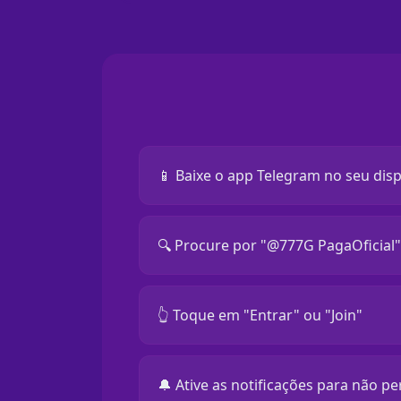
📱 Baixe o app Telegram no seu disp
🔍 Procure por "@777G PagaOficial"
👆 Toque em "Entrar" ou "Join"
🔔 Ative as notificações para não p