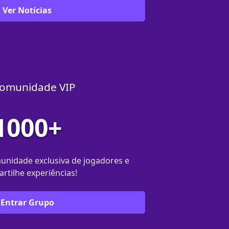
Ver Notícias
Comunidade VIP
1000+
unidade exclusiva de jogadores e
rtilhe experiências!
Entrar Grupo