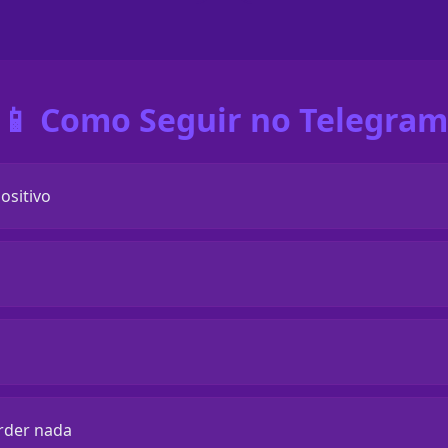
📱 Como Seguir no Telegram
ositivo
erder nada