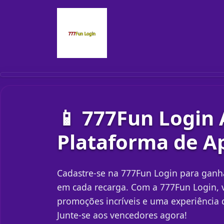
📱 777Fun Login
Plataforma de A
Cadastre-se na 777Fun Login para ganh
em cada recarga. Com a 777Fun Login, 
promoções incríveis e uma experiência d
Junte-se aos vencedores agora!