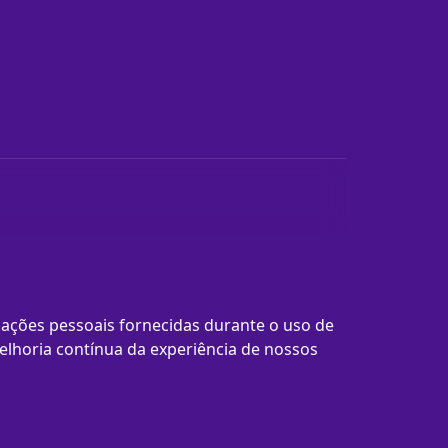
mações pessoais fornecidas durante o uso de
elhoria contínua da experiência de nossos