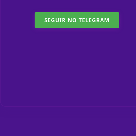
SEGUIR NO TELEGRAM