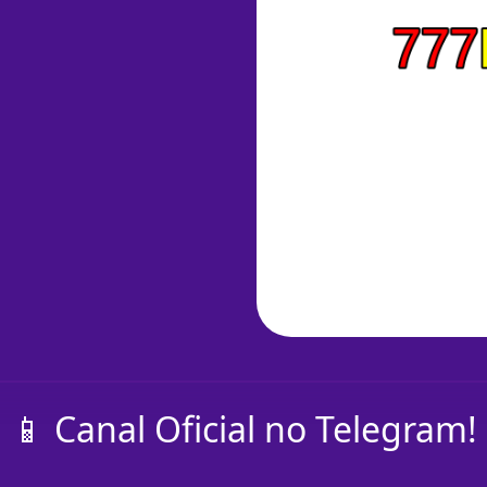
📱 Canal Oficial no Telegram!