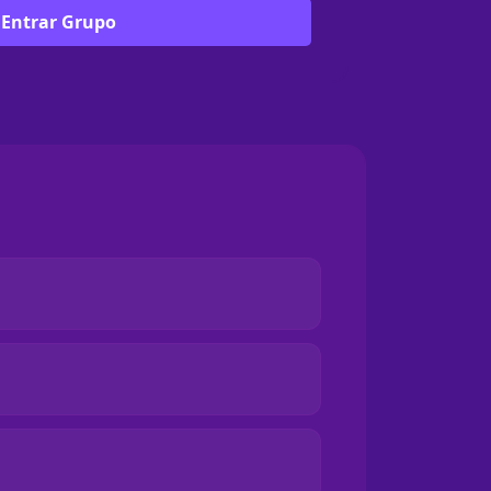
Entrar Grupo