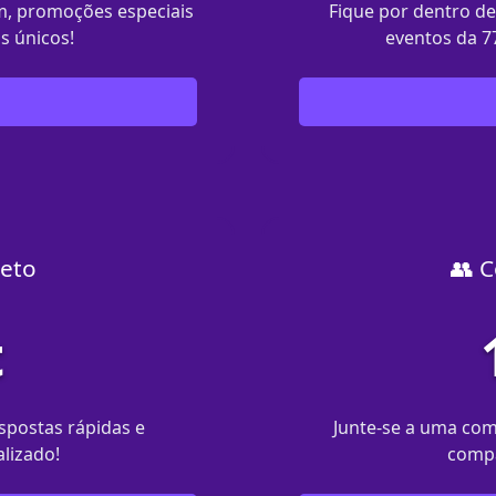
m, promoções especiais
Fique por dentro d
s únicos!
eventos da 7
reto
👥 
t
espostas rápidas e
Junte-se a uma com
lizado!
compa