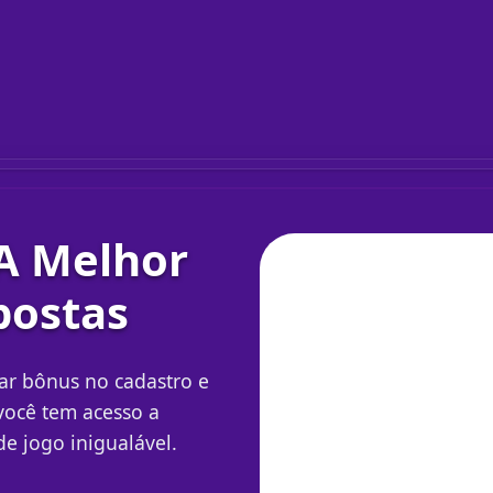
 A Melhor
postas
ar bônus no cadastro e
você tem acesso a
e jogo inigualável.