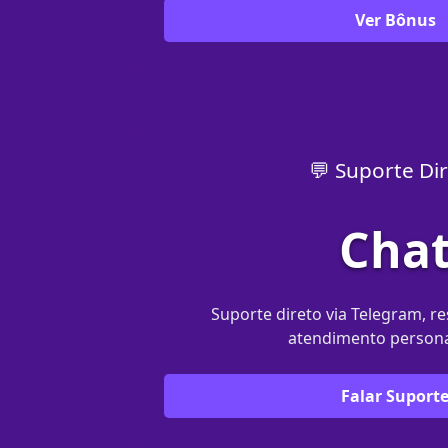
Ver Bônus
💬 Suporte Di
Cha
Suporte direto via Telegram, r
atendimento persona
Falar Suport