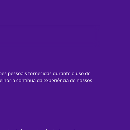
ões pessoais fornecidas durante o uso de
elhoria contínua da experiência de nossos