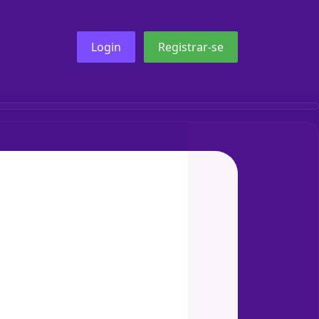
Login
Registrar-se