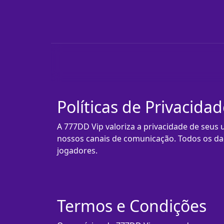
Políticas de Privacida
A 777DD Vip valoriza a privacidade de seus
nossos canais de comunicação. Todos os dad
jogadores.
Termos e Condições