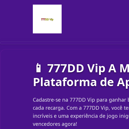
📱 777DD Vip A 
Plataforma de A
Cadastre-se na 777DD Vip para ganhar 
cada recarga. Com a 777DD Vip, você t
incríveis e uma experiência de jogo inig
vencedores agora!