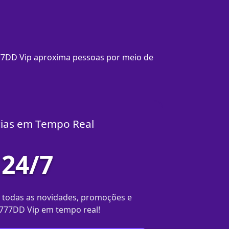
777DD Vip aproxima pessoas por meio de
cias em Tempo Real
24/7
e todas as novidades, promoções e
 777DD Vip em tempo real!