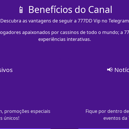
📱 Benefícios do Canal
Descubra as vantagens de seguir a 777DD Vip no Telegram
 jogadores apaixonados por cassinos de todo o mundo; a 
experiências interativas.
sivos
📢 Notí
m, promoções especiais
Fique por dentro d
s únicos!
eventos da