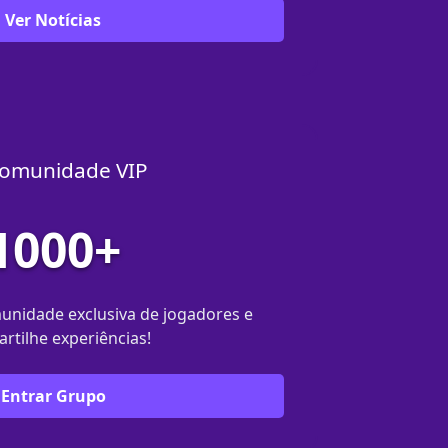
Ver Notícias
Comunidade VIP
1000+
unidade exclusiva de jogadores e
rtilhe experiências!
Entrar Grupo