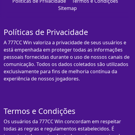
Políticas de Privacidade
Termos e Condições
Sitemap
Políticas de Privacidade
A 777CC Win valoriza a privacidade de seus usuários e
está empenhada em proteger todas as informações
pessoais fornecidas durante o uso de nossos canais de
comunicação. Todos os dados coletados são utilizados
exclusivamente para fins de melhoria contínua da
experiência de nossos jogadores.
Termos e Condições
Os usuários da 777CC Win concordam em respeitar
todas as regras e regulamentos estabelecidos. É