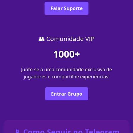
Falar Suporte
👥 Comunidade VIP
1000+
Junte-se a uma comunidade exclusiva de
jogadores e compartilhe experiências!
Entrar Grupo
📱 Como Seguir no Telegram