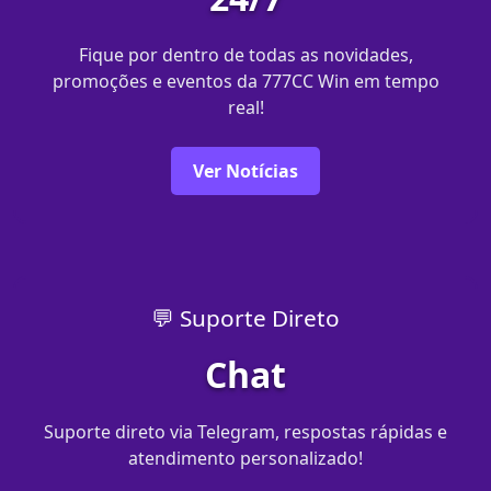
Fique por dentro de todas as novidades,
promoções e eventos da 777CC Win em tempo
real!
Ver Notícias
💬 Suporte Direto
Chat
Suporte direto via Telegram, respostas rápidas e
atendimento personalizado!