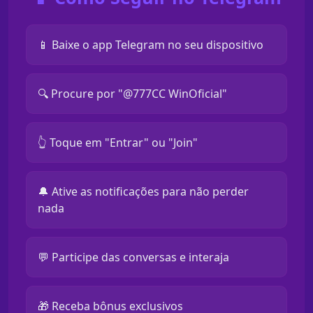
📱 Baixe o app Telegram no seu dispositivo
🔍 Procure por "@777CC WinOficial"
👆 Toque em "Entrar" ou "Join"
🔔 Ative as notificações para não perder
nada
💬 Participe das conversas e interaja
🎁 Receba bônus exclusivos