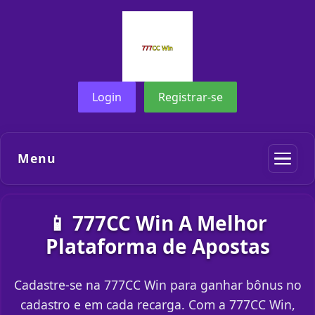
Login
Registrar-se
Menu
📱 777CC Win A Melhor
Plataforma de Apostas
Cadastre-se na 777CC Win para ganhar bônus no
cadastro e em cada recarga. Com a 777CC Win,