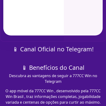
📱 Canal Oficial no Telegram!
📱 Benefícios do Canal
Descubra as vantagens de seguir a 777CC Win no
Telegram
O app móvel da 777CC Win , desenvolvido pela 777CC
Win Brasil , traz informações completas, jogabilidade
variada e centenas de opções para curtir ao máximo.