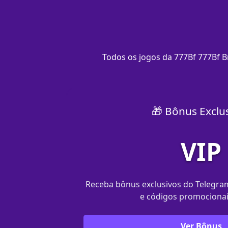
Todos os jogos da 777Bf 777Bf B
🎁 Bônus Exclu
VIP
Receba bônus exclusivos do Telegra
e códigos promocionai
Ver Bônus