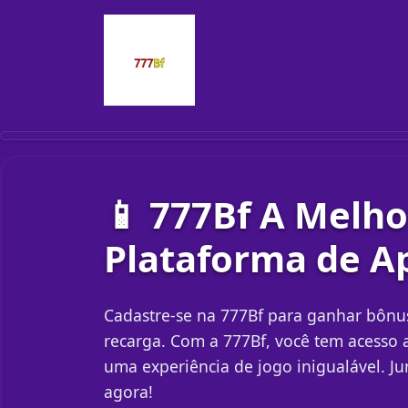
📱 777Bf A Melho
Plataforma de A
Cadastre-se na 777Bf para ganhar bônu
recarga. Com a 777Bf, você tem acesso 
uma experiência de jogo inigualável. J
agora!