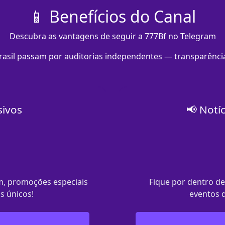
📱 Benefícios do Canal
Descubra as vantagens de seguir a 777Bf no Telegram
rasil passam por auditorias independentes — transparênci
sivos
📢 Notí
m, promoções especiais
Fique por dentro d
s únicos!
eventos 