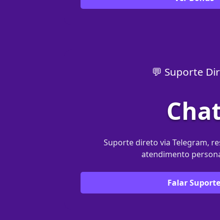
💬 Suporte Di
Cha
Suporte direto via Telegram, r
atendimento persona
Falar Suport