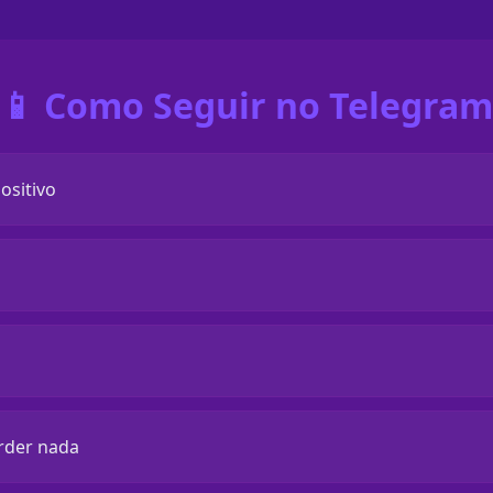
📱 Como Seguir no Telegram
ositivo
erder nada