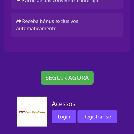
💬 Participe das conversas e interaja
🎁 Receba bônus exclusivos
automaticamente
SEGUIR AGORA
Acessos
Login
Registrar-se