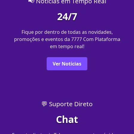
📢 Notícias em Tempo Real
24/7
Fique por dentro de todas as novidades,
promoções e eventos da 7777 Com Plataforma
em tempo real!
Ver Notícias
💬 Suporte Direto
Chat