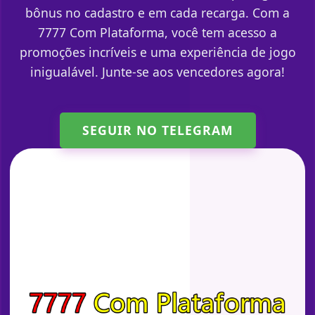
bônus no cadastro e em cada recarga. Com a
7777 Com Plataforma, você tem acesso a
promoções incríveis e uma experiência de jogo
inigualável. Junte-se aos vencedores agora!
SEGUIR NO TELEGRAM