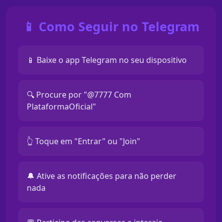
📱 Como Seguir no Telegram
📱 Baixe o app Telegram no seu dispositivo
🔍 Procure por "@7777 Com
PlataformaOficial"
👆 Toque em "Entrar" ou "Join"
🔔 Ative as notificações para não perder
nada