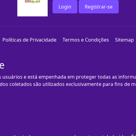
Login
Registrar-se
Políticas de Privacidade
Termos e Condições
Sitemap
de
us usuários e está empenhada em proteger todas as inform
os coletados são utilizados exclusivamente para fins de m