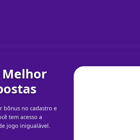
A Melhor
postas
r bônus no cadastro e
ocê tem acesso a
e jogo inigualável.