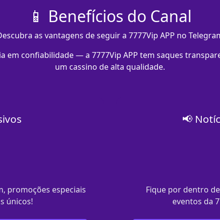
📱 Benefícios do Canal
Descubra as vantagens de seguir a 7777Vip APP no Telegra
cia em confiabilidade — a 7777Vip APP tem saques transpar
um cassino de alta qualidade.
sivos
📢 Notí
m, promoções especiais
Fique por dentro d
s únicos!
eventos da 