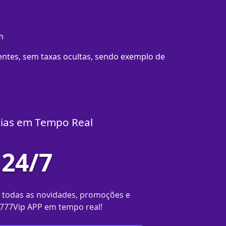
m
entes, sem taxas ocultas, sendo exemplo de
cias em Tempo Real
24/7
e todas as novidades, promoções e
7777Vip APP em tempo real!