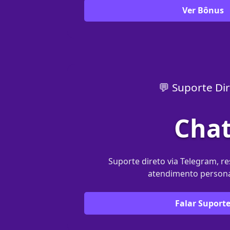
Ver Bônus
💬 Suporte Di
Cha
Suporte direto via Telegram, r
atendimento persona
Falar Suport