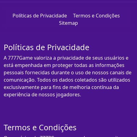
Políticas de Privacidade
Termos e Condições
Sitemap
Políticas de Privacidade
A 7777Game valoriza a privacidade de seus usuários e
está empenhada em proteger todas as informações
pessoais fornecidas durante o uso de nossos canais de
comunicação. Todos os dados coletados são utilizados
exclusivamente para fins de melhoria contínua da
experiência de nossos jogadores.
Termos e Condições