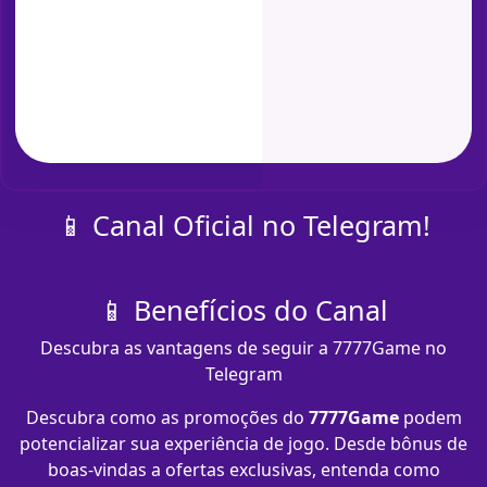
📱 Canal Oficial no Telegram!
📱 Benefícios do Canal
Descubra as vantagens de seguir a 7777Game no
Telegram
Descubra como as promoções do
7777Game
podem
potencializar sua experiência de jogo. Desde bônus de
boas-vindas a ofertas exclusivas, entenda como