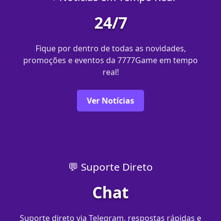
24/7
Fique por dentro de todas as novidades,
promoções e eventos da 7777Game em tempo
real!
Ver Notícias
💬 Suporte Direto
Chat
Suporte direto via Telegram, respostas rápidas e