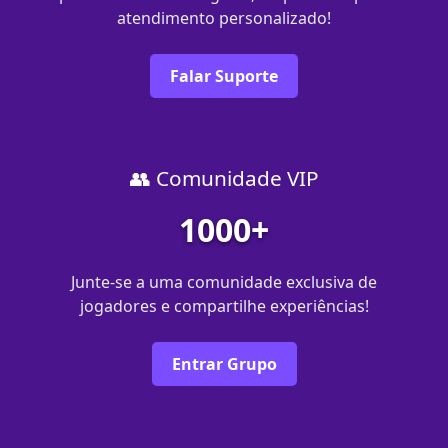
atendimento personalizado!
Falar Suporte
👥 Comunidade VIP
1000+
Junte-se a uma comunidade exclusiva de
jogadores e compartilhe experiências!
Entrar Grupo