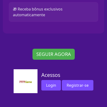
🎁 Receba bônus exclusivos
automaticamente
SEGUIR AGORA
Acessos
Login
Registrar-se