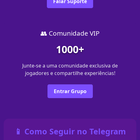
Falar Suporte
👥 Comunidade VIP
1000+
Junte-se a uma comunidade exclusiva de
jogadores e compartilhe experiências!
Entrar Grupo
📱 Como Seguir no Telegram