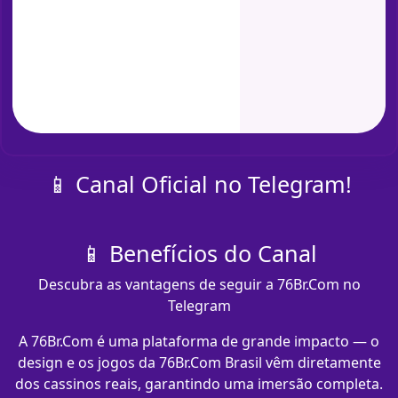
📱 Canal Oficial no Telegram!
📱 Benefícios do Canal
Descubra as vantagens de seguir a 76Br.Com no
Telegram
A 76Br.Com é uma plataforma de grande impacto — o
design e os jogos da 76Br.Com Brasil vêm diretamente
dos cassinos reais, garantindo uma imersão completa.