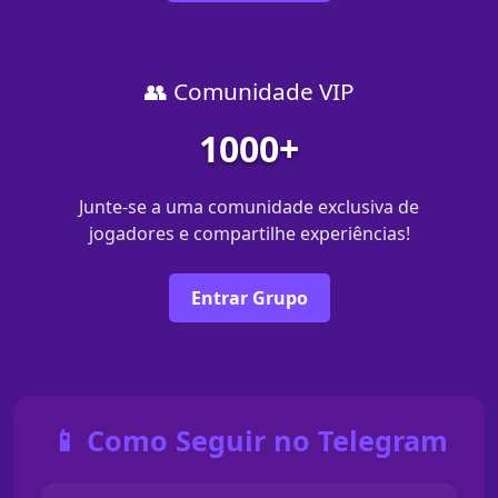
👥 Comunidade VIP
1000+
Junte-se a uma comunidade exclusiva de
jogadores e compartilhe experiências!
Entrar Grupo
📱 Como Seguir no Telegram