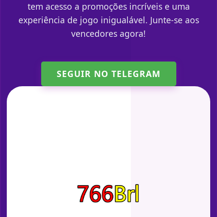
tem acesso a promoções incríveis e uma
experiência de jogo inigualável. Junte-se aos
vencedores agora!
SEGUIR NO TELEGRAM