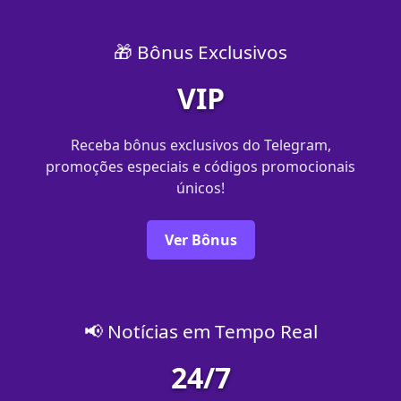
🎁 Bônus Exclusivos
VIP
Receba bônus exclusivos do Telegram,
promoções especiais e códigos promocionais
únicos!
Ver Bônus
📢 Notícias em Tempo Real
24/7