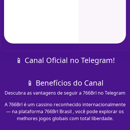
📱 Canal Oficial no Telegram!
📱 Benefícios do Canal
Descubra as vantagens de seguir a 766Brl no Telegram
A 766Brl é um cassino reconhecido internacionalmente
— na plataforma 766Brl Brasil , você pode explorar os
melhores jogos globais com total liberdade.