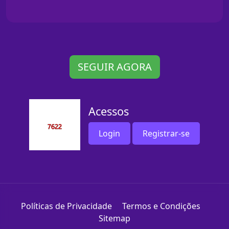
SEGUIR AGORA
Acessos
Login
Registrar-se
Políticas de Privacidade
Termos e Condições
Sitemap