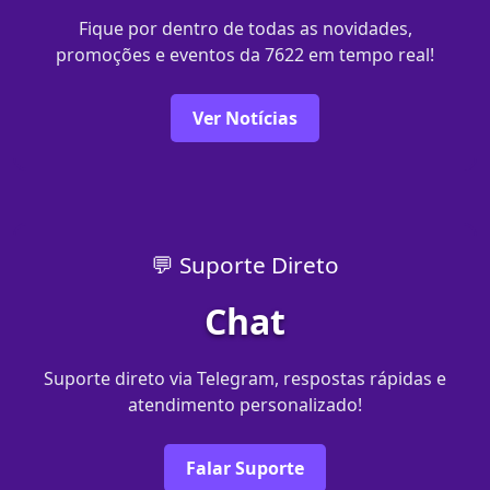
Fique por dentro de todas as novidades,
promoções e eventos da 7622 em tempo real!
Ver Notícias
💬 Suporte Direto
Chat
Suporte direto via Telegram, respostas rápidas e
atendimento personalizado!
Falar Suporte