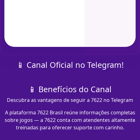
📱 Canal Oficial no Telegram!
📱 Benefícios do Canal
Descubra as vantagens de seguir a 7622 no Telegram
A plataforma 7622 Brasil reúne informações completas
sobre jogos — a 7622 conta com atendentes altamente
treinadas para oferecer suporte com carinho.