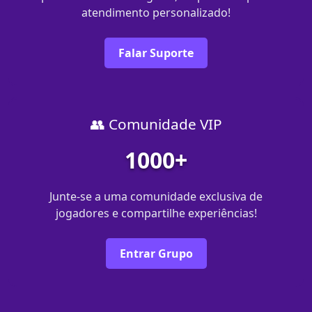
atendimento personalizado!
Falar Suporte
👥 Comunidade VIP
1000+
Junte-se a uma comunidade exclusiva de
jogadores e compartilhe experiências!
Entrar Grupo