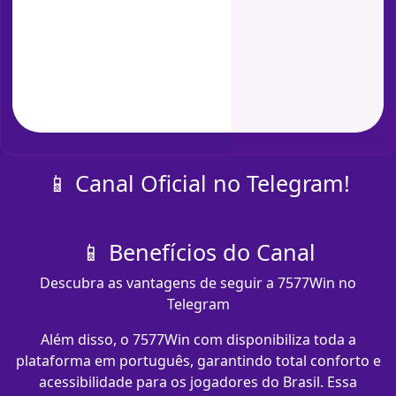
📱 Canal Oficial no Telegram!
📱 Benefícios do Canal
Descubra as vantagens de seguir a 7577Win no
Telegram
Além disso, o 7577Win com​ disponibiliza toda a
plataforma em português, garantindo total conforto e
acessibilidade para os jogadores do Brasil. Essa