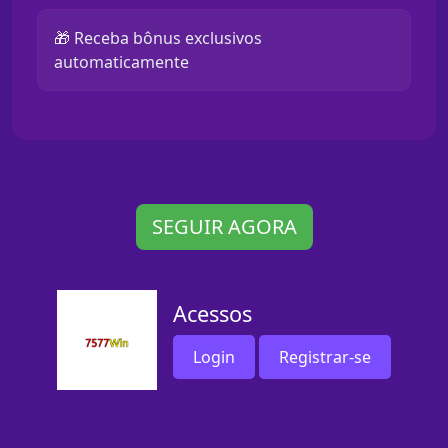
🎁 Receba bônus exclusivos
automaticamente
SEGUIR AGORA
Acessos
Login
Registrar-se