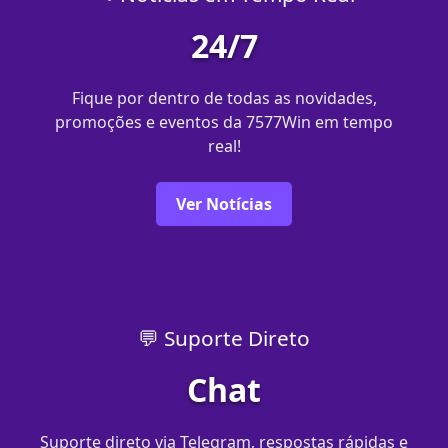
24/7
Fique por dentro de todas as novidades,
promoções e eventos da 7577Win em tempo
real!
Ver Notícias
💬 Suporte Direto
Chat
Suporte direto via Telegram, respostas rápidas e