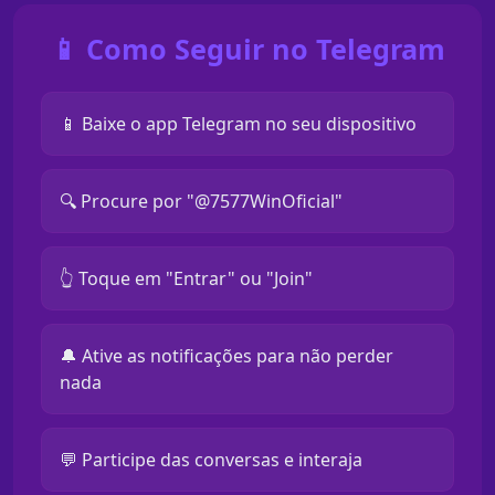
📱 Como Seguir no Telegram
📱 Baixe o app Telegram no seu dispositivo
🔍 Procure por "@7577WinOficial"
👆 Toque em "Entrar" ou "Join"
🔔 Ative as notificações para não perder
nada
💬 Participe das conversas e interaja