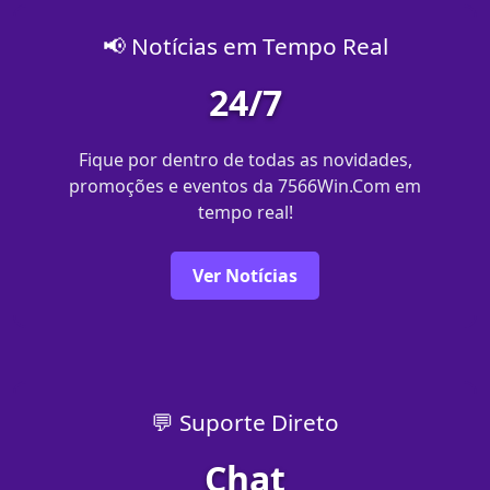
📢 Notícias em Tempo Real
24/7
Fique por dentro de todas as novidades,
promoções e eventos da 7566Win.Com em
tempo real!
Ver Notícias
💬 Suporte Direto
Chat