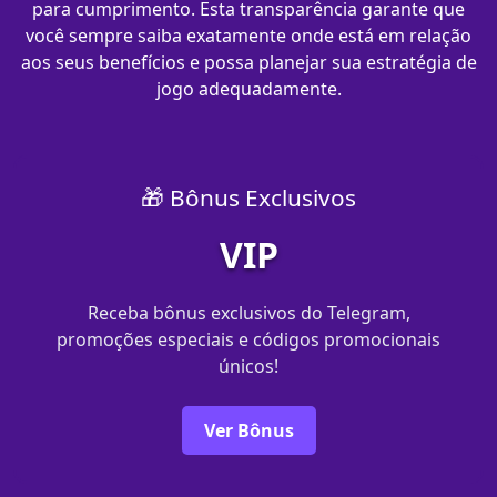
para cumprimento. Esta transparência garante que
você sempre saiba exatamente onde está em relação
aos seus benefícios e possa planejar sua estratégia de
jogo adequadamente.
🎁 Bônus Exclusivos
VIP
Receba bônus exclusivos do Telegram,
promoções especiais e códigos promocionais
únicos!
Ver Bônus