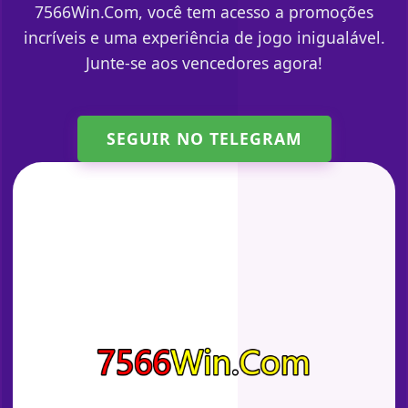
7566Win.Com, você tem acesso a promoções
incríveis e uma experiência de jogo inigualável.
Junte-se aos vencedores agora!
SEGUIR NO TELEGRAM