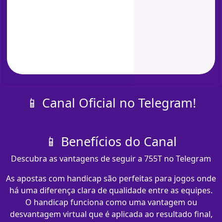
📱 Canal Oficial no Telegram!
📱 Benefícios do Canal
Descubra as vantagens de seguir a 755T no Telegram
As apostas com handicap são perfeitas para jogos onde
há uma diferença clara de qualidade entre as equipes.
O handicap funciona como uma vantagem ou
desvantagem virtual que é aplicada ao resultado final,