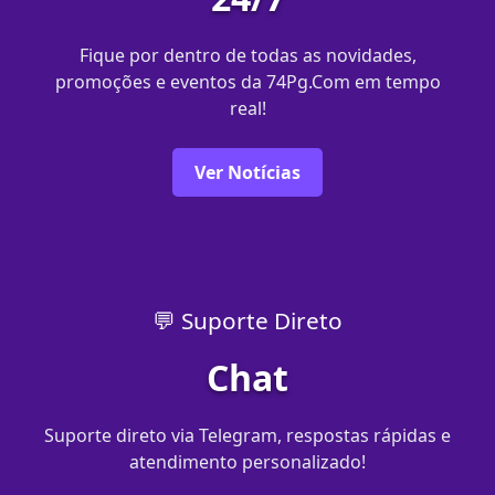
Fique por dentro de todas as novidades,
promoções e eventos da 74Pg.Com em tempo
real!
Ver Notícias
💬 Suporte Direto
Chat
Suporte direto via Telegram, respostas rápidas e
atendimento personalizado!