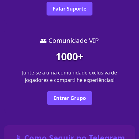
Falar Suporte
👥 Comunidade VIP
1000+
Junte-se a uma comunidade exclusiva de
jogadores e compartilhe experiências!
Entrar Grupo
📱 Como Seguir no Telegram