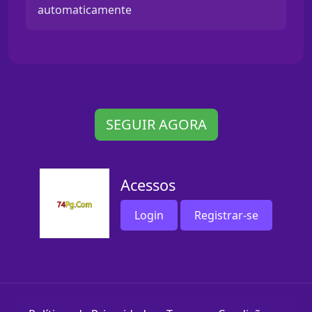
automaticamente
SEGUIR AGORA
Acessos
Login
Registrar-se