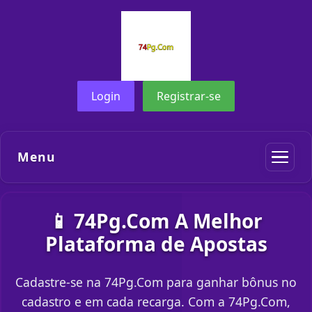
Login
Registrar-se
Menu
📱 74Pg.Com A Melhor
Plataforma de Apostas
Cadastre-se na 74Pg.Com para ganhar bônus no
cadastro e em cada recarga. Com a 74Pg.Com,