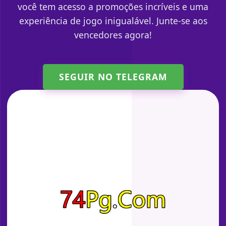
você tem acesso a promoções incríveis e uma
experiência de jogo inigualável. Junte-se aos
vencedores agora!
SEGUIR NO TELEGRAM