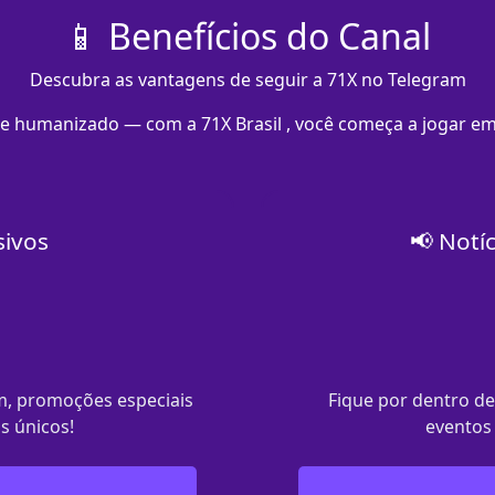
📱 Benefícios do Canal
Descubra as vantagens de seguir a 71X no Telegram
rte humanizado — com a 71X Brasil , você começa a jogar e
sivos
📢 Notí
m, promoções especiais
Fique por dentro d
s únicos!
eventos