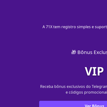
A 71X tem registro simples e supo
🎁 Bônus Exclu
VIP
Receba bônus exclusivos do Telegra
e códigos promocionai
Ver Bônus