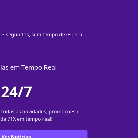
m 3 segundos, sem tempo de espera.
cias em Tempo Real
24/7
e todas as novidades, promoções e
 da 71X em tempo real!
Ver Notícias