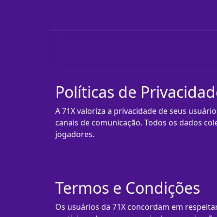
Políticas de Privacida
A 71X valoriza a privacidade de seus usuár
canais de comunicação. Todos os dados cole
jogadores.
Termos e Condições
Os usuários da 71X concordam em respeitar 