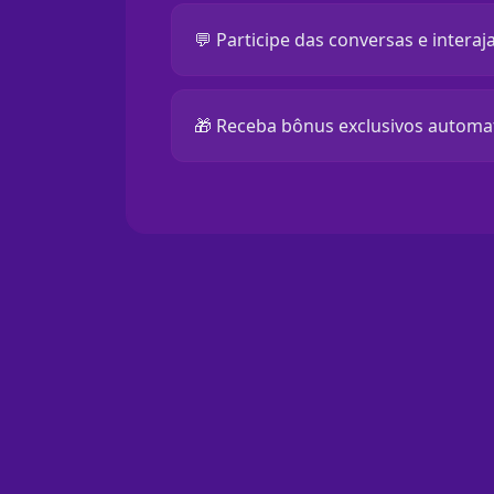
💬 Participe das conversas e interaj
🎁 Receba bônus exclusivos autom