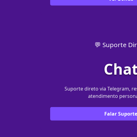
💬 Suporte Di
Cha
Suporte direto via Telegram, r
atendimento persona
Falar Suport