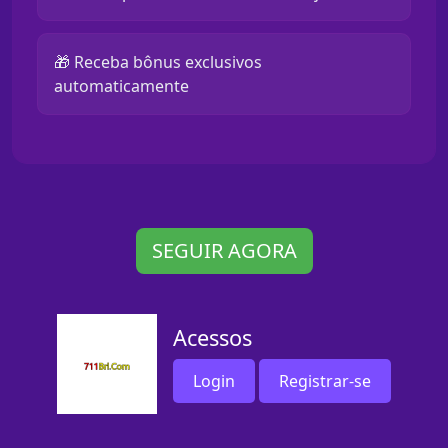
🎁 Receba bônus exclusivos
automaticamente
SEGUIR AGORA
Acessos
Login
Registrar-se