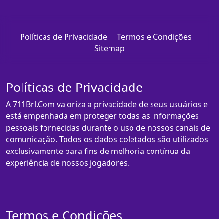
Políticas de Privacidade
Termos e Condições
Sitemap
Políticas de Privacidade
A 711Brl.Com valoriza a privacidade de seus usuários e
está empenhada em proteger todas as informações
pessoais fornecidas durante o uso de nossos canais de
comunicação. Todos os dados coletados são utilizados
exclusivamente para fins de melhoria contínua da
experiência de nossos jogadores.
Termos e Condições