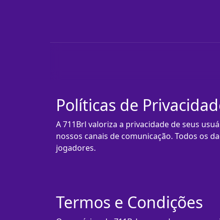
Políticas de Privacida
A 711Brl valoriza a privacidade de seus us
nossos canais de comunicação. Todos os dad
jogadores.
Termos e Condições