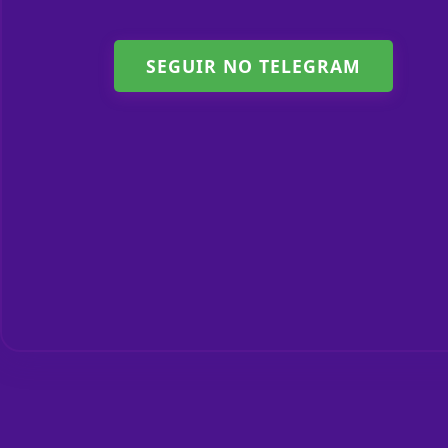
SEGUIR NO TELEGRAM