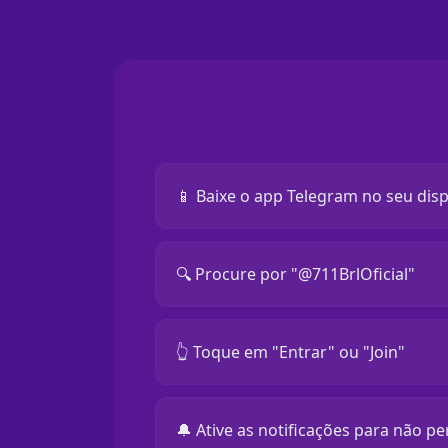
📱 Baixe o app Telegram no seu disp
🔍 Procure por "@711BrlOficial"
👆 Toque em "Entrar" ou "Join"
🔔 Ative as notificações para não p