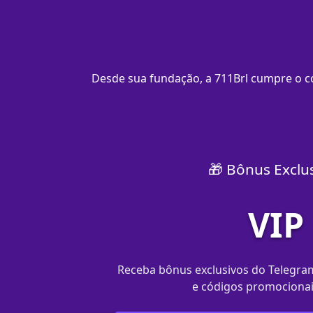
Desde sua fundação, a 711Brl cumpre o c
🎁 Bônus Exclu
VIP
Receba bônus exclusivos do Telegra
e códigos promocionai