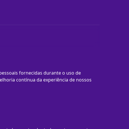
pessoais fornecidas durante o uso de
elhoria contínua da experiência de nossos