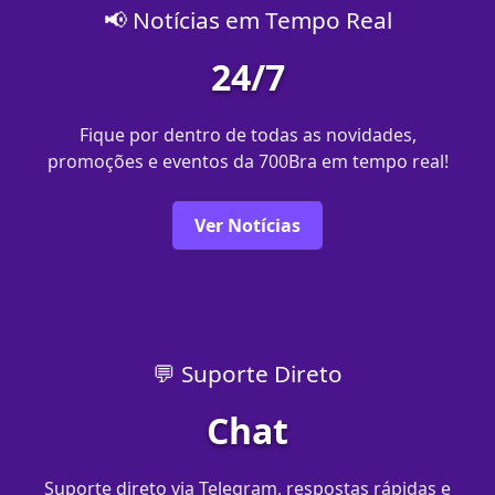
📢 Notícias em Tempo Real
24/7
Fique por dentro de todas as novidades,
promoções e eventos da 700Bra em tempo real!
Ver Notícias
💬 Suporte Direto
Chat
Suporte direto via Telegram, respostas rápidas e