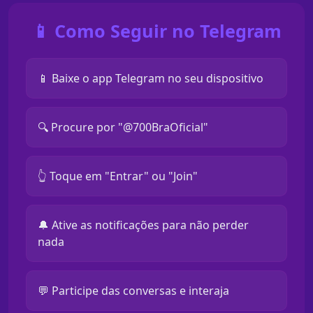
📱 Como Seguir no Telegram
📱 Baixe o app Telegram no seu dispositivo
🔍 Procure por "@700BraOficial"
👆 Toque em "Entrar" ou "Join"
🔔 Ative as notificações para não perder
nada
💬 Participe das conversas e interaja