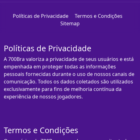
Políticas de Privacidade
Termos e Condições
Sitemap
Políticas de Privacidade
A 700Bra valoriza a privacidade de seus usuários e está
empenhada em proteger todas as informações
pessoais fornecidas durante o uso de nossos canais de
comunicação. Todos os dados coletados são utilizados
exclusivamente para fins de melhoria contínua da
experiência de nossos jogadores.
Termos e Condições