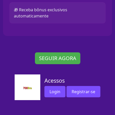
🎁 Receba bônus exclusivos
automaticamente
SEGUIR AGORA
Acessos
Login
Registrar-se