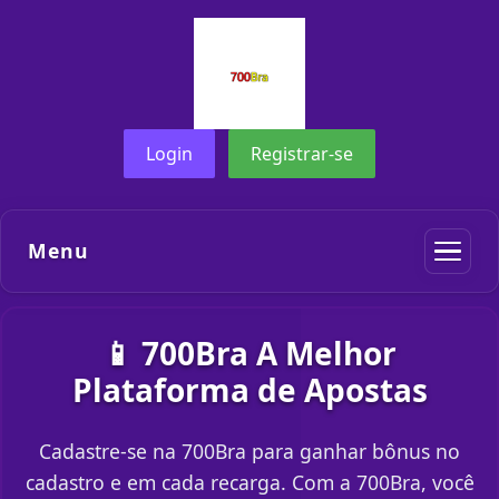
Login
Registrar-se
Menu
📱 700Bra A Melhor
Plataforma de Apostas
Cadastre-se na 700Bra para ganhar bônus no
cadastro e em cada recarga. Com a 700Bra, você