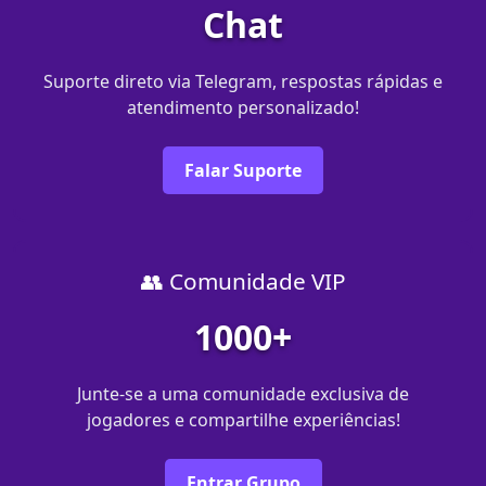
Chat
Suporte direto via Telegram, respostas rápidas e
atendimento personalizado!
Falar Suporte
👥 Comunidade VIP
1000+
Junte-se a uma comunidade exclusiva de
jogadores e compartilhe experiências!
Entrar Grupo