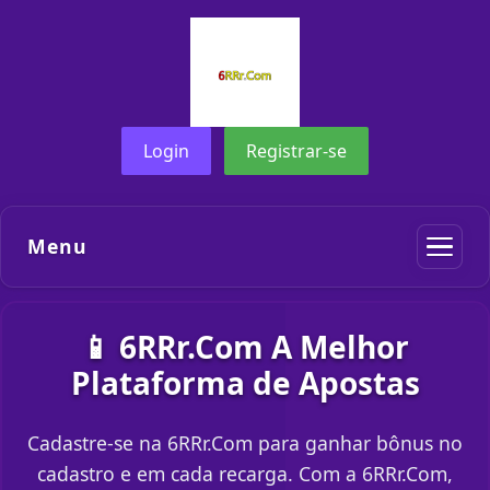
Login
Registrar-se
Menu
📱 6RRr.Com A Melhor
Plataforma de Apostas
Cadastre-se na 6RRr.Com para ganhar bônus no
cadastro e em cada recarga. Com a 6RRr.Com,