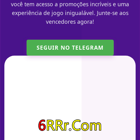
você tem acesso a promoções incríveis e uma
experiência de jogo inigualável. Junte-se aos
vencedores agora!
SEGUIR NO TELEGRAM