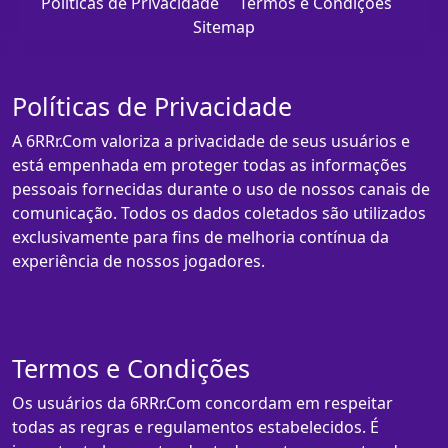
Políticas de Privacidade
Termos e Condições
Sitemap
Políticas de Privacidade
A 6RRr.Com valoriza a privacidade de seus usuários e
está empenhada em proteger todas as informações
pessoais fornecidas durante o uso de nossos canais de
comunicação. Todos os dados coletados são utilizados
exclusivamente para fins de melhoria contínua da
experiência de nossos jogadores.
Termos e Condições
Os usuários da 6RRr.Com concordam em respeitar
todas as regras e regulamentos estabelecidos. É