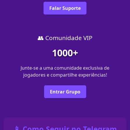
Falar Suporte
👥 Comunidade VIP
1000+
Junte-se a uma comunidade exclusiva de
jogadores e compartilhe experiências!
Entrar Grupo
📱 Como Seguir no Telegram