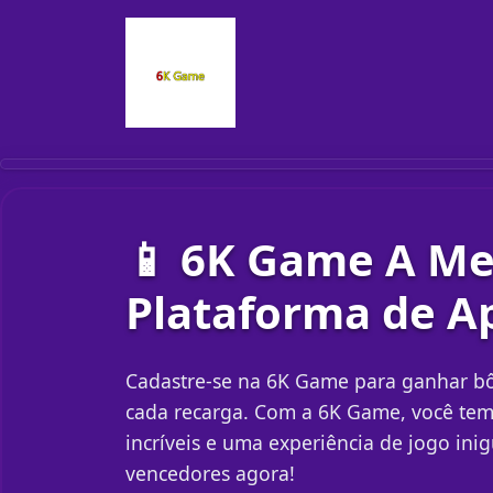
📱 6K Game A Me
Plataforma de A
Cadastre-se na 6K Game para ganhar b
cada recarga. Com a 6K Game, você te
incríveis e uma experiência de jogo inig
vencedores agora!