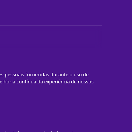
s pessoais fornecidas durante o uso de
elhoria contínua da experiência de nossos