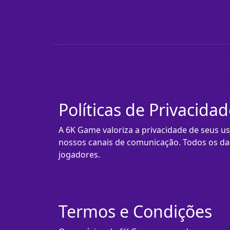
Políticas de Privacida
A 6K Game valoriza a privacidade de seus 
nossos canais de comunicação. Todos os dad
jogadores.
Termos e Condições