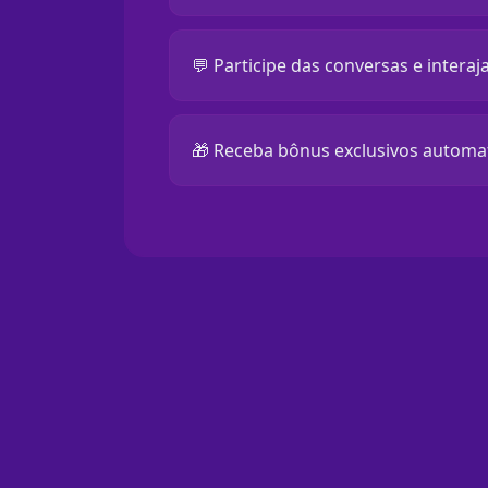
💬 Participe das conversas e interaj
🎁 Receba bônus exclusivos autom