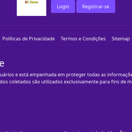
Login
Registrar-se
Políticas de Privacidade
Termos e Condições
Sitemap
de
usuários e está empenhada em proteger todas as informaçõe
os coletados são utilizados exclusivamente para fins de m