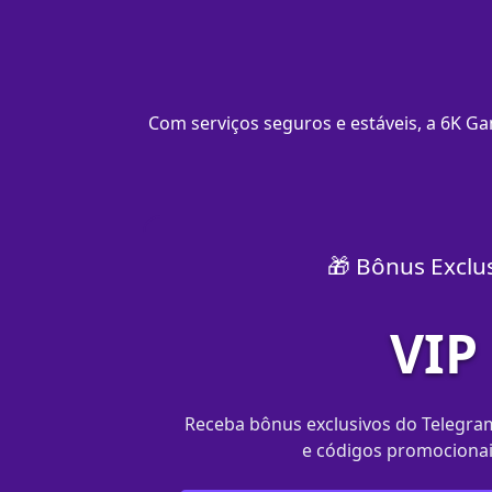
Com serviços seguros e estáveis, a 6K G
🎁 Bônus Exclu
VIP
Receba bônus exclusivos do Telegra
e códigos promocionai