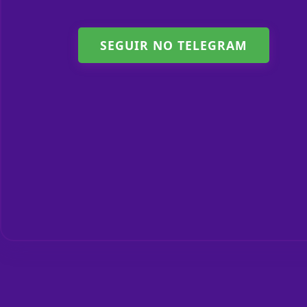
SEGUIR NO TELEGRAM