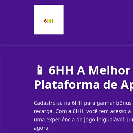
📱 6HH A Melhor
Plataforma de A
Cadastre-se na 6HH para ganhar bônus 
recarga. Com a 6HH, você tem acesso a 
uma experiência de jogo inigualável. J
agora!