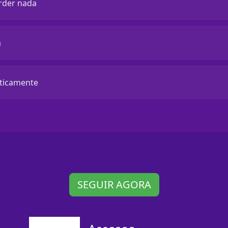
erder nada
a
aticamente
SEGUIR AGORA