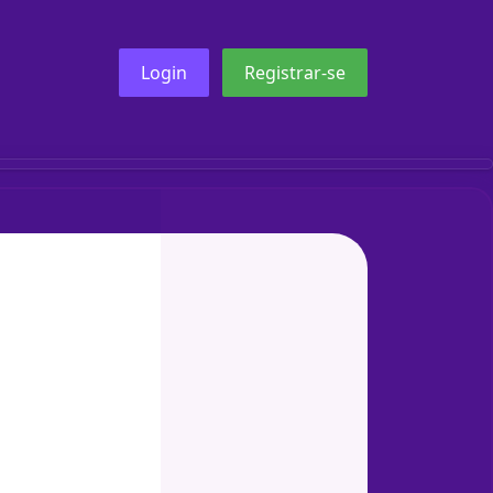
Login
Registrar-se