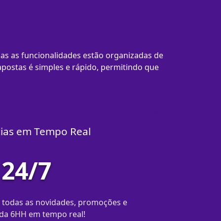
odas as funcionalidades estão organizadas de
apostas é simples e rápido, permitindo que
cias em Tempo Real
24/7
e todas as novidades, promoções e
da 6HH em tempo real!