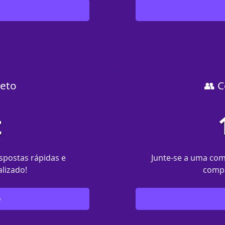
reto
👥 
t
espostas rápidas e
Junte-se a uma com
lizado!
compa
e