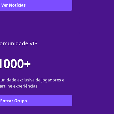
Ver Notícias
Comunidade VIP
1000+
unidade exclusiva de jogadores e
rtilhe experiências!
Entrar Grupo