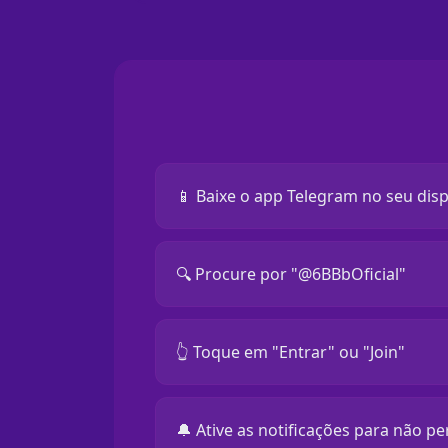
📱 Baixe o app Telegram no seu disp
🔍 Procure por "@6BBbOficial"
👆 Toque em "Entrar" ou "Join"
🔔 Ative as notificações para não p