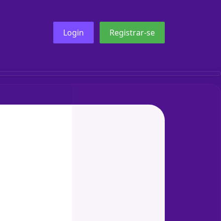
Login
Registrar-se