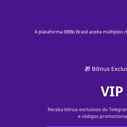
A plataforma 6BBb Brasil aceita múltiplo
🎁 Bônus Exclu
VIP
Receba bônus exclusivos do Telegra
e códigos promocionai