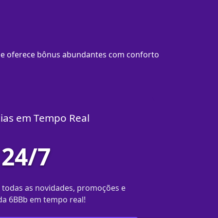
s e oferece bônus abundantes com conforto
cias em Tempo Real
24/7
e todas as novidades, promoções e
da 6BBb em tempo real!