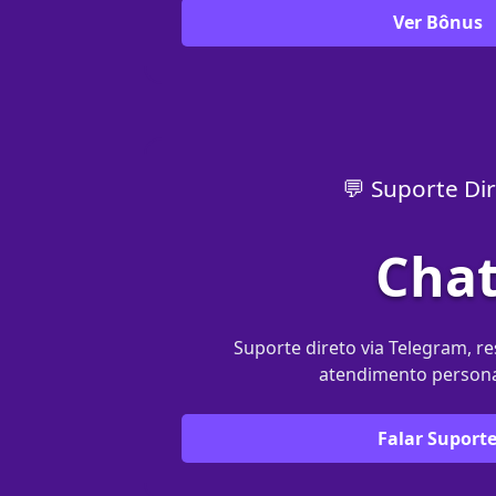
Ver Bônus
💬 Suporte Di
Cha
Suporte direto via Telegram, r
atendimento persona
Falar Suport