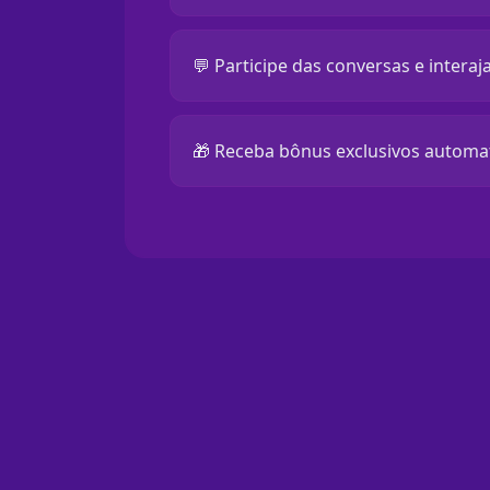
💬 Participe das conversas e interaj
🎁 Receba bônus exclusivos autom