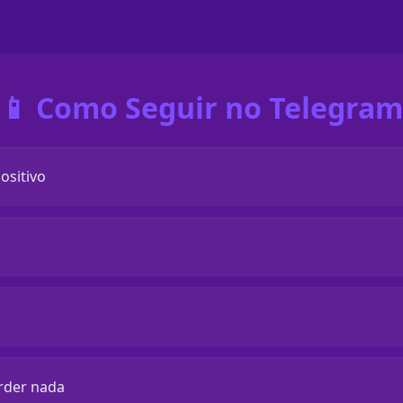
📱 Como Seguir no Telegram
ositivo
erder nada