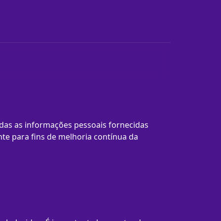
das as informações pessoais fornecidas
te para fins de melhoria contínua da