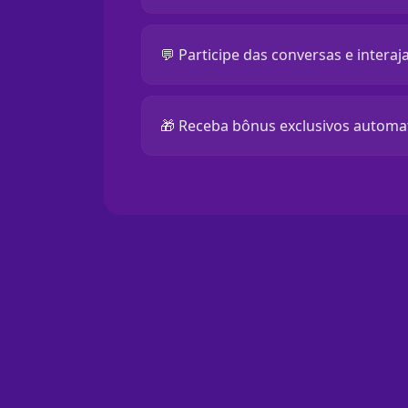
💬 Participe das conversas e interaj
🎁 Receba bônus exclusivos autom