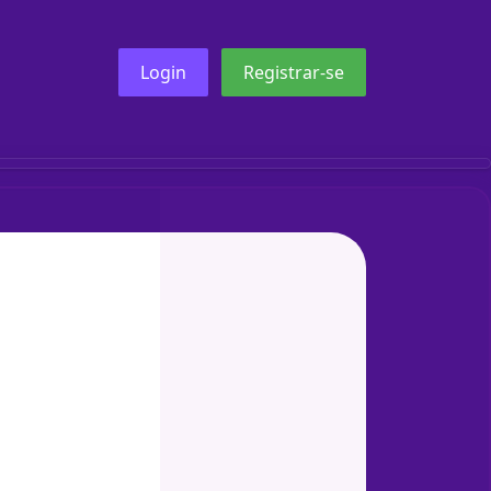
Login
Registrar-se