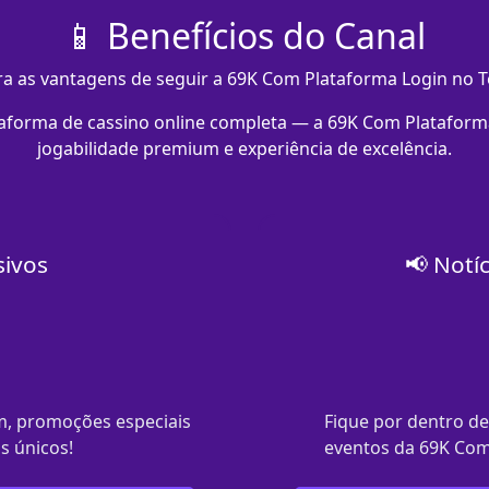
📱 Benefícios do Canal
a as vantagens de seguir a 69K Com Plataforma Login no 
aforma de cassino online completa — a 69K Com Plataforma 
jogabilidade premium e experiência de excelência.
sivos
📢 Notí
m, promoções especiais
Fique por dentro d
s únicos!
eventos da 69K Com