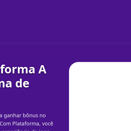
aforma A
ma de
ra ganhar bônus no
 Com Plataforma, você