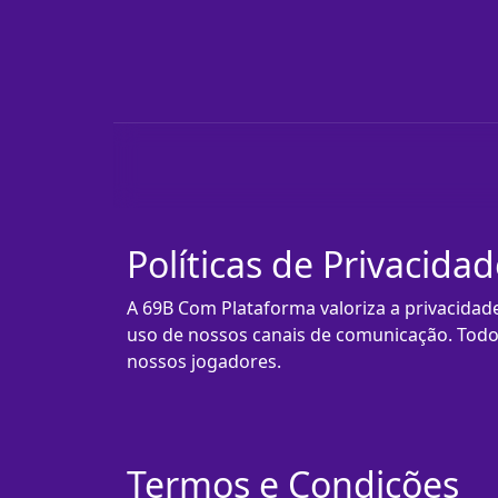
Políticas de Privacida
A 69B Com Plataforma valoriza a privacida
uso de nossos canais de comunicação. Todos
nossos jogadores.
Termos e Condições