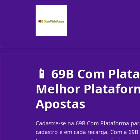
📱 69B Com Plat
Melhor Platafor
Apostas
Cadastre-se na 69B Com Plataforma pa
cadastro e em cada recarga. Com a 69B