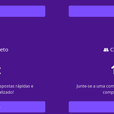
reto
👥 
t
espostas rápidas e
Junte-se a uma com
lizado!
compa
e