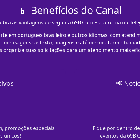
📱 Benefícios do Canal
ubra as vantagens de seguir a 69B Com Plataforma no Tel
orte em português brasileiro e outros idiomas, com atendim
nviar mensagens de texto, imagens e até mesmo fazer chama
ts organiza suas solicitações para um atendimento mais efic
sivos
📢 Notí
m, promoções especiais
Fique por dentro d
s únicos!
eventos da 69B 