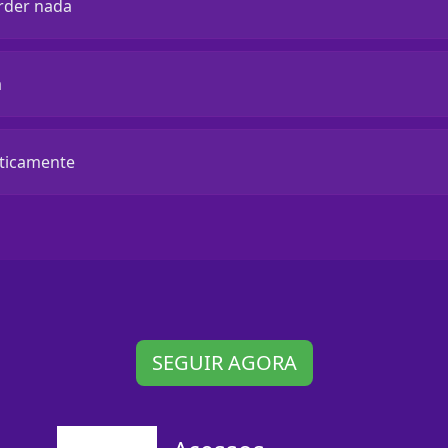
erder nada
a
aticamente
SEGUIR AGORA