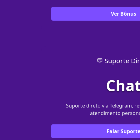
Ver Bônus
💬 Suporte Di
Cha
Suporte direto via Telegram, r
atendimento persona
Falar Suport