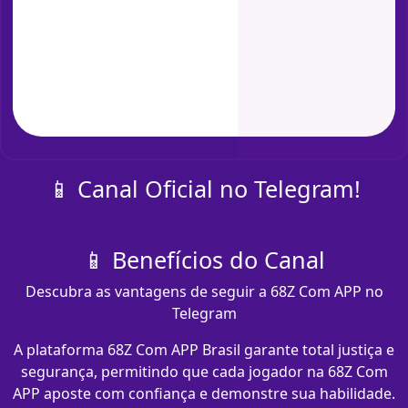
📱 Canal Oficial no Telegram!
📱 Benefícios do Canal
Descubra as vantagens de seguir a 68Z Com APP no
Telegram
A plataforma 68Z Com APP Brasil garante total justiça e
segurança, permitindo que cada jogador na 68Z Com
APP aposte com confiança e demonstre sua habilidade.