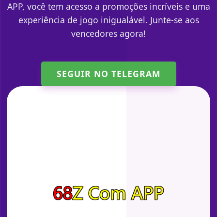
APP, você tem acesso a promoções incríveis e uma
experiência de jogo inigualável. Junte-se aos
vencedores agora!
SEGUIR NO TELEGRAM