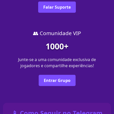
Falar Suporte
👥 Comunidade VIP
1000+
Junte-se a uma comunidade exclusiva de
jogadores e compartilhe experiências!
Entrar Grupo
📱 Como Seguir no Telegram