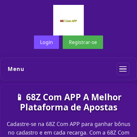
Login
Registrar-se
Menu
📱 68Z Com APP A Melhor
Plataforma de Apostas
Cadastre-se na 68Z Com APP para ganhar bônus
no cadastro e em cada recarga. Com a 68Z Com