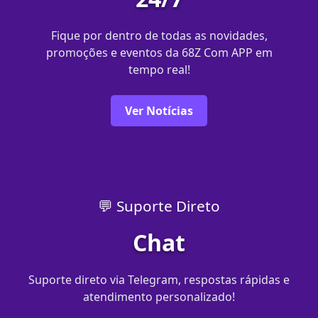
Fique por dentro de todas as novidades,
promoções e eventos da 68Z Com APP em
tempo real!
Ver Notícias
💬 Suporte Direto
Chat
Suporte direto via Telegram, respostas rápidas e
atendimento personalizado!