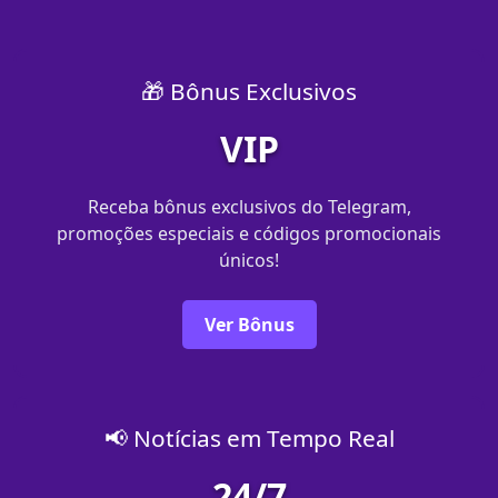
🎁 Bônus Exclusivos
VIP
Receba bônus exclusivos do Telegram,
promoções especiais e códigos promocionais
únicos!
Ver Bônus
📢 Notícias em Tempo Real
24/7