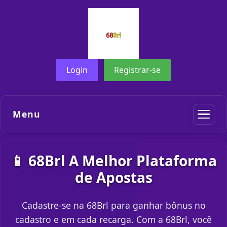
Login
Registrar-se
Menu
📱 68Brl A Melhor Plataforma
de Apostas
Cadastre-se na 68Brl para ganhar bônus no
cadastro e em cada recarga. Com a 68Brl, você