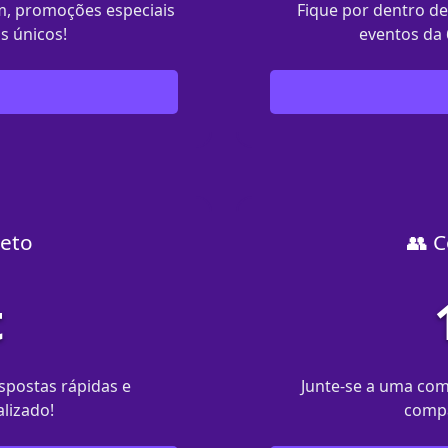
m, promoções especiais
Fique por dentro d
s únicos!
eventos da
reto
👥 
t
espostas rápidas e
Junte-se a uma com
lizado!
compa