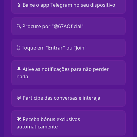
📱 Baixe o app Telegram no seu dispositivo
🔍 Procure por "@67AOficial"
👆 Toque em "Entrar" ou "Join"
🔔 Ative as notificações para não perder
nada
💬 Participe das conversas e interaja
🎁 Receba bônus exclusivos
automaticamente