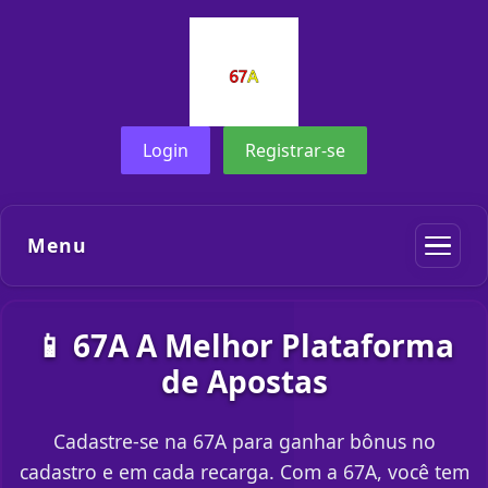
Login
Registrar-se
Menu
📱 67A A Melhor Plataforma
de Apostas
Cadastre-se na 67A para ganhar bônus no
cadastro e em cada recarga. Com a 67A, você tem