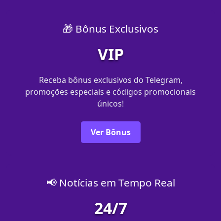
🎁 Bônus Exclusivos
VIP
Receba bônus exclusivos do Telegram,
promoções especiais e códigos promocionais
únicos!
Ver Bônus
📢 Notícias em Tempo Real
24/7