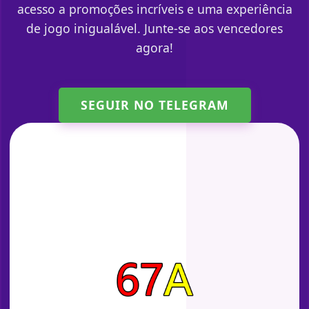
acesso a promoções incríveis e uma experiência
de jogo inigualável. Junte-se aos vencedores
agora!
SEGUIR NO TELEGRAM