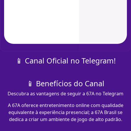
📱 Canal Oficial no Telegram!
📱 Benefícios do Canal
Descubra as vantagens de seguir a 67A no Telegram
A 67A oferece entretenimento online com qualidade
equivalente à experiência presencial; a 67A Brasil se
dedica a criar um ambiente de jogo de alto padrão.