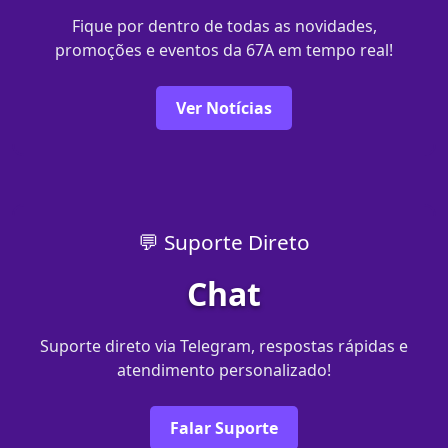
Fique por dentro de todas as novidades,
promoções e eventos da 67A em tempo real!
Ver Notícias
💬 Suporte Direto
Chat
Suporte direto via Telegram, respostas rápidas e
atendimento personalizado!
Falar Suporte