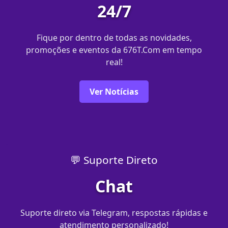
24/7
Fique por dentro de todas as novidades,
promoções e eventos da 676T.Com em tempo
real!
Ver Notícias
💬 Suporte Direto
Chat
Suporte direto via Telegram, respostas rápidas e
atendimento personalizado!