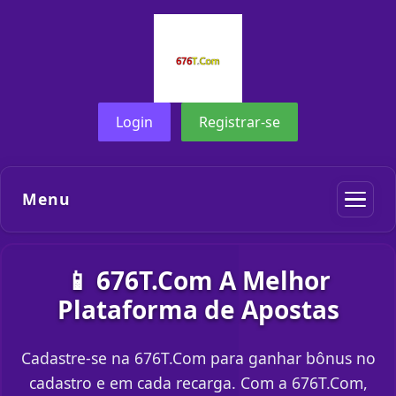
Login
Registrar-se
Menu
📱 676T.Com A Melhor
Plataforma de Apostas
Cadastre-se na 676T.Com para ganhar bônus no
cadastro e em cada recarga. Com a 676T.Com,