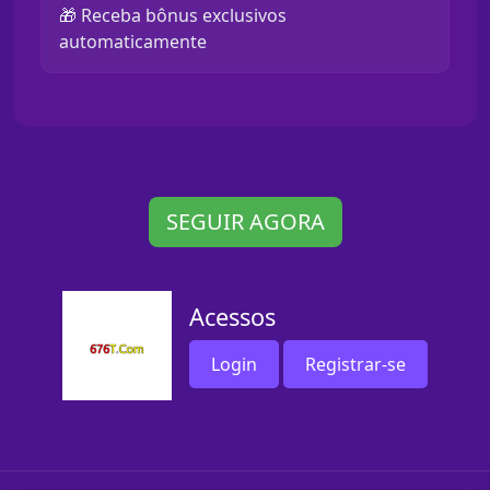
🎁 Receba bônus exclusivos
automaticamente
SEGUIR AGORA
Acessos
Login
Registrar-se