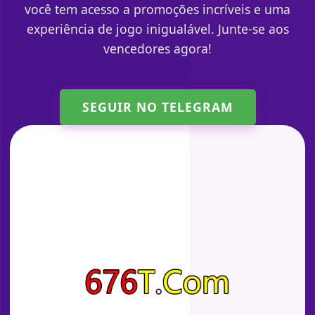
você tem acesso a promoções incríveis e uma
experiência de jogo inigualável. Junte-se aos
vencedores agora!
SEGUIR NO TELEGRAM