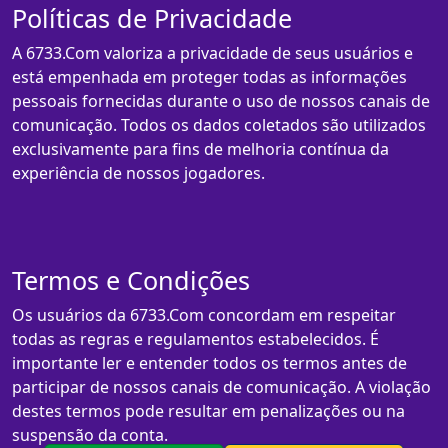
Políticas de Privacidade
A 6733.Com valoriza a privacidade de seus usuários e
está empenhada em proteger todas as informações
pessoais fornecidas durante o uso de nossos canais de
comunicação. Todos os dados coletados são utilizados
exclusivamente para fins de melhoria contínua da
experiência de nossos jogadores.
Termos e Condições
Os usuários da 6733.Com concordam em respeitar
todas as regras e regulamentos estabelecidos. É
importante ler e entender todos os termos antes de
participar de nossos canais de comunicação. A violação
destes termos pode resultar em penalizações ou na
suspensão da conta.