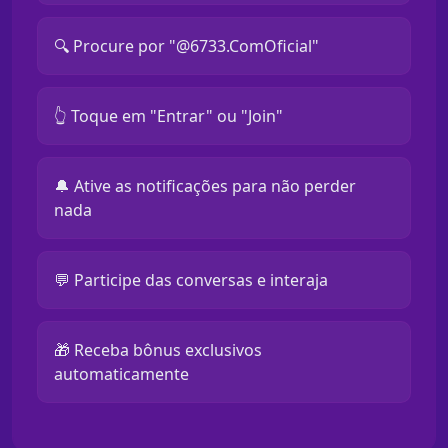
🔍 Procure por "@6733.ComOficial"
👆 Toque em "Entrar" ou "Join"
🔔 Ative as notificações para não perder
nada
💬 Participe das conversas e interaja
🎁 Receba bônus exclusivos
automaticamente