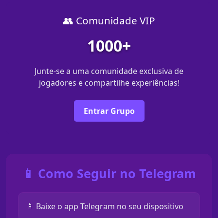
👥 Comunidade VIP
1000+
Junte-se a uma comunidade exclusiva de
jogadores e compartilhe experiências!
Entrar Grupo
📱 Como Seguir no Telegram
📱 Baixe o app Telegram no seu dispositivo