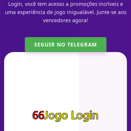
Login, você tem acesso a promoções incríveis e
uma experiência de jogo inigualável. Junte-se aos
vencedores agora!
SEGUIR NO TELEGRAM