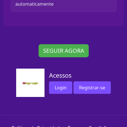
automaticamente
SEGUIR AGORA
Acessos
Login
Registrar-se