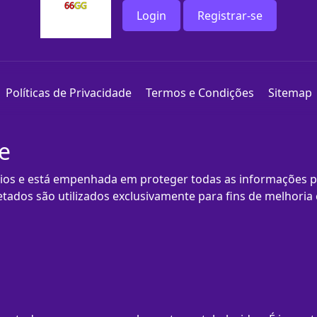
Login
Registrar-se
Políticas de Privacidade
Termos e Condições
Sitemap
de
ários e está empenhada em proteger todas as informações p
tados são utilizados exclusivamente para fins de melhoria