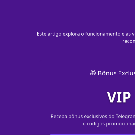
Este artigo explora o funcionamento e as
recom
🎁 Bônus Exclu
VIP
Receba bônus exclusivos do Telegra
e códigos promocionai