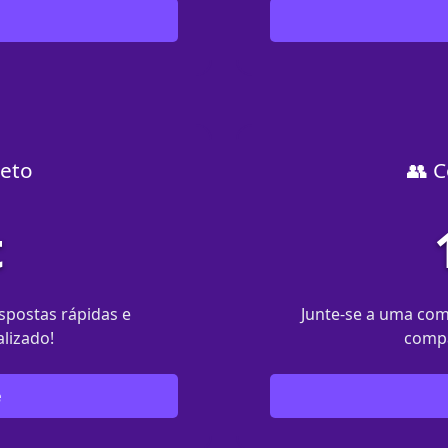
reto
👥 
t
espostas rápidas e
Junte-se a uma com
lizado!
compa
e