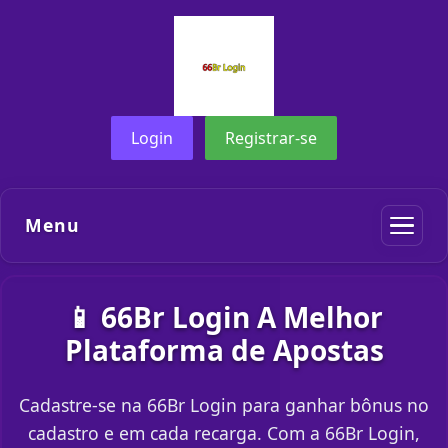
Login
Registrar-se
Menu
📱 66Br Login A Melhor
Plataforma de Apostas
Cadastre-se na 66Br Login para ganhar bônus no
cadastro e em cada recarga. Com a 66Br Login,