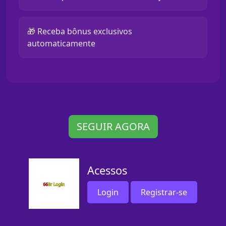
🎁 Receba bônus exclusivos
automaticamente
SEGUIR AGORA
Acessos
Login
Registrar-se