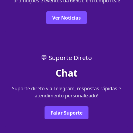
promoções e eventos da 666Ub em tempo real!
Ver Notícias
💬 Suporte Direto
Chat
Suporte direto via Telegram, respostas rápidas e
atendimento personalizado!
Falar Suporte