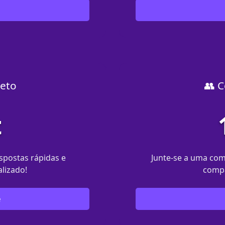
reto
👥 
t
espostas rápidas e
Junte-se a uma com
lizado!
compa
e