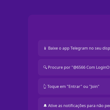
📱 Baixe o app Telegram no seu disp
🔍 Procure por "@6566 Com LoginOfi
👆 Toque em "Entrar" ou "Join"
🔔 Ative as notificações para não p