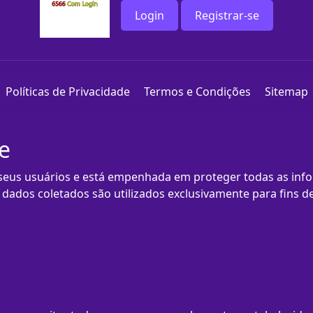
Login
Registrar-se
Políticas de Privacidade
Termos e Condições
Sitemap
de
 seus usuários e está empenhada em proteger todas as inf
dados coletados são utilizados exclusivamente para fins d