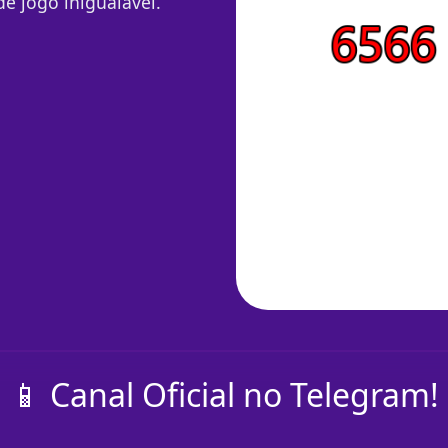
e jogo inigualável.
📱 Canal Oficial no Telegram!