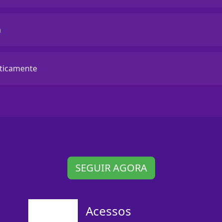
a
aticamente
SEGUIR AGORA
Acessos