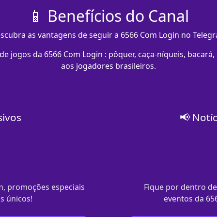
📱 Benefícios do Canal
scubra as vantagens de seguir a 6566 Com Login no Teleg
e jogos da 6566 Com Login : pôquer, caça-níqueis, bacará, 
aos jogadores brasileiros.
sivos
📢 Notí
m, promoções especiais
Fique por dentro d
s únicos!
eventos da 65