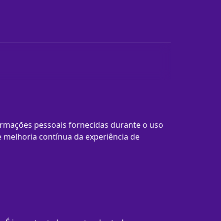
ormações pessoais fornecidas durante o uso
e melhoria contínua da experiência de