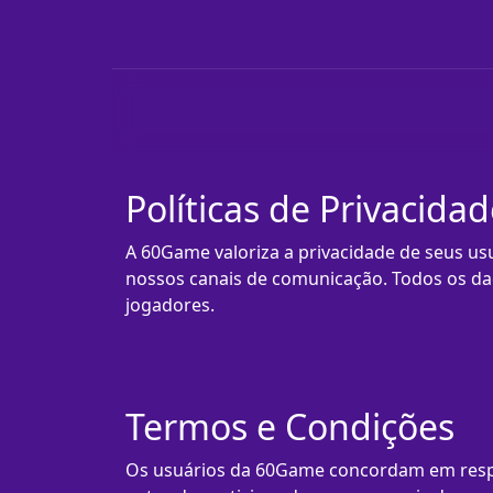
Políticas de Privacida
A 60Game valoriza a privacidade de seus u
nossos canais de comunicação. Todos os dad
jogadores.
Termos e Condições
Os usuários da 60Game concordam em respei