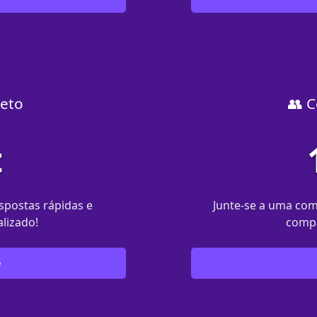
reto
👥 
t
espostas rápidas e
Junte-se a uma com
lizado!
compa
e