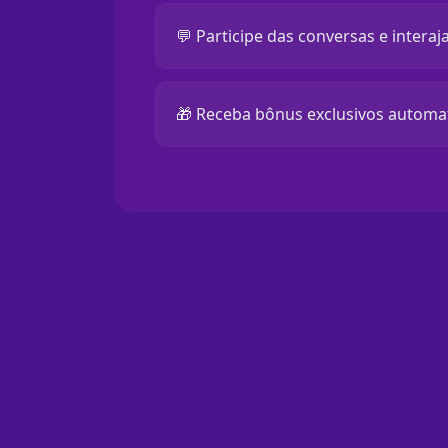
💬 Participe das conversas e interaj
🎁 Receba bônus exclusivos autom